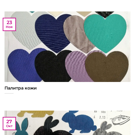
23
Ноя
Палитра кожи
27
Окт